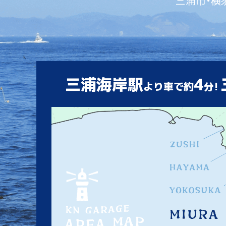
三浦市・横
三浦海岸駅
4
より車で約
分!