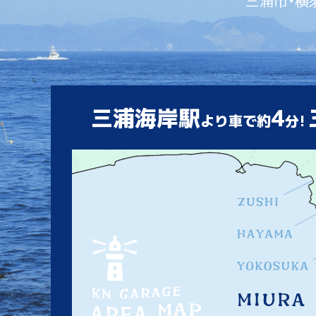
三浦市・横
三浦海岸駅
4
より車で約
分!