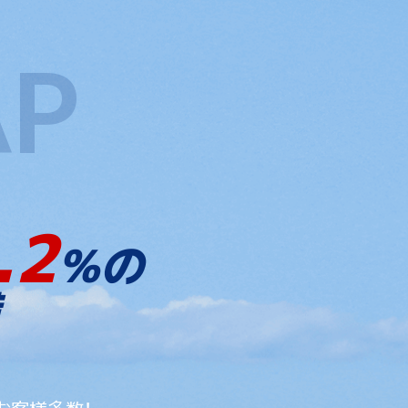
.2
%の