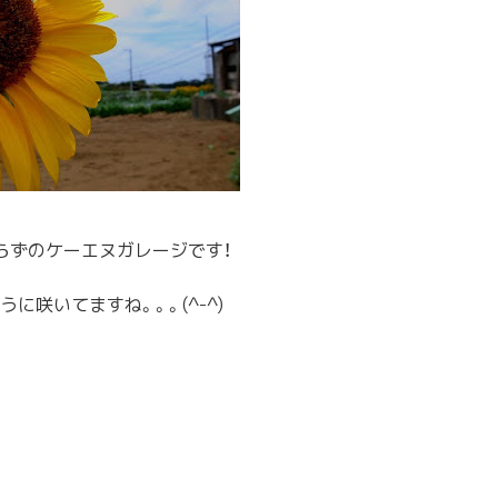
らずのケーエヌガレ
ージです！
うに咲いてますね。
。。(^-^)