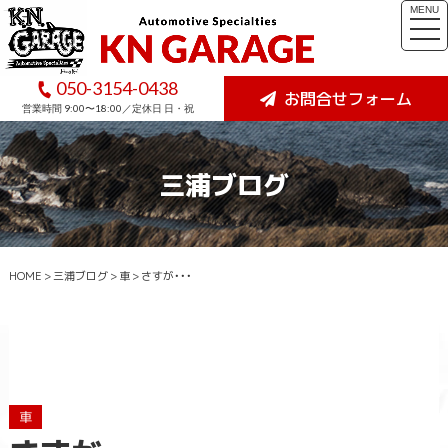
MENU
togg
navi
050-3154-0438
お問合せフォーム
営業時間 9:00〜18:00／定休日 日・祝
三浦ブログ
HOME
>
三浦ブログ
>
車
>
さすが・・・
車