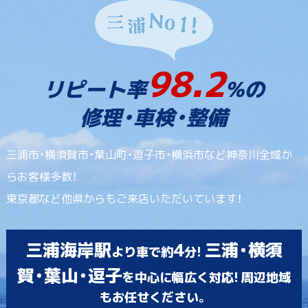
98.2
リピート率
%の
修理・車検・整備
三浦市・横須賀市・葉山町・逗子市・横浜市など神奈川全域か
らお客様多数！
東京都など他県からもご来店いただいています！
三浦海岸駅
4
三浦・横須
より車で約
分!
賀・葉山・逗子
を中心に幅広く対応! 周辺地域
もお任せください。