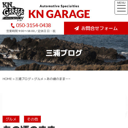
MENU
togg
navi
050-3154-0438
お問合せフォーム
営業時間 9:00〜18:00／定休日 日・祝
三浦ブログ
HOME
>
三浦ブログ
>
グルメ
>
あの頃のまま・・・
グルメ
その他