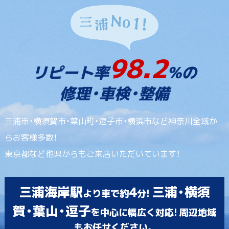
98.2
リピート率
%の
修理・車検・整備
三浦市・横須賀市・葉山町・逗子市・横浜市など神奈川全域か
らお客様多数！
東京都など他県からもご来店いただいています！
三浦海岸駅
4
三浦・横須
より車で約
分!
賀・葉山・逗子
を中心に幅広く対応! 周辺地域
もお任せください。